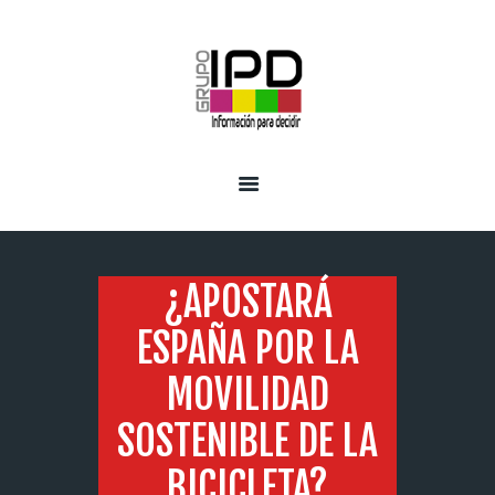
INICIO
SERVICIOS
¿APOSTARÁ
ESPAÑA POR LA
MOVILIDAD
SOSTENIBLE DE LA
BICICLETA?