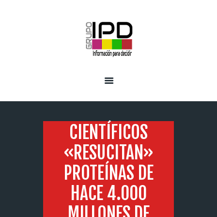
INICIO
SERVICIOS
CIENTÍFICOS
«RESUCITAN»
PROTEÍNAS DE
HACE 4.000
MILLONES DE