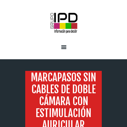
INICIO
SERVICIOS
MARCAPASOS SIN
CABLES DE DOBLE
CÁMARA CON
ESTIMULACIÓN
AURICULAR