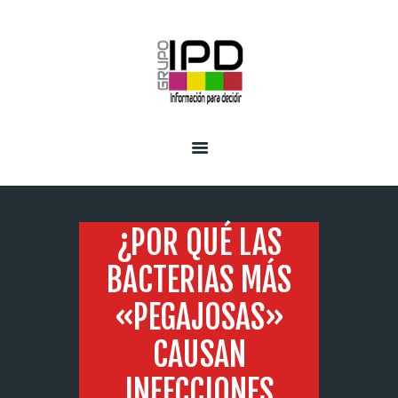
INICIO
SERVICIOS
¿POR QUÉ LAS
BACTERIAS MÁS
«PEGAJOSAS»
CAUSAN
INFECCIONES