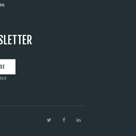
es
SLETTER
idad