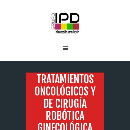
INICIO
SERVICIOS
TRATAMIENTOS
ONCOLÓGICOS Y
DE CIRUGÍA
ROBÓTICA
GINECOLÓGICA