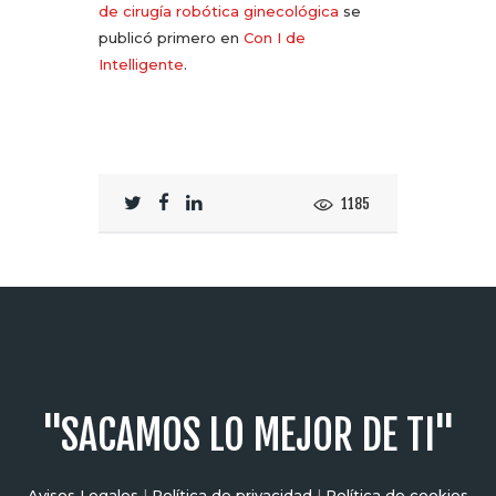
de cirugía robótica ginecológica
se
publicó primero en
Con I de
Intelligente
.
1185
"SACAMOS LO MEJOR DE TI"
Avisos Legales
|
Política de privacidad
|
Política de cookies