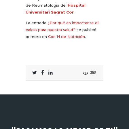
de Reumatología del
Hospital
Universitari Sagrat Cor
.
La entrada
¿Por qué es importante el
calcio para nuestra salud?
se publicó
primero en
Con N de Nutrición
.
358