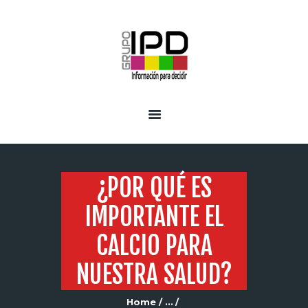
INICIO
SERVICIOS
¿POR QUÉ ES
IMPORTANTE EL
CALCIO PARA
NUESTRA SALUD?
Home
...