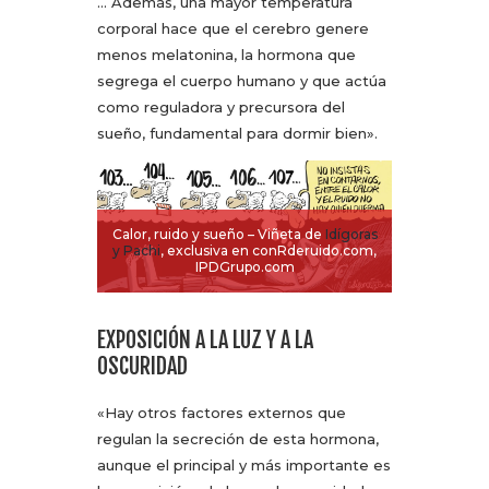
… Además, una mayor temperatura
corporal hace que el cerebro genere
menos melatonina, la hormona que
segrega el cuerpo humano y que actúa
como reguladora y precursora del
sueño, fundamental para dormir bien».
Calor, ruido y sueño – Viñeta de
Idígoras
y Pachi
, exclusiva en conRderuido.com,
IPDGrupo.com
EXPOSICIÓN A LA LUZ Y A LA
OSCURIDAD
«Hay otros factores externos que
regulan la secreción de esta hormona,
aunque el principal y más importante es