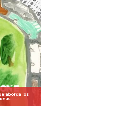
ue aborda los
sonas.