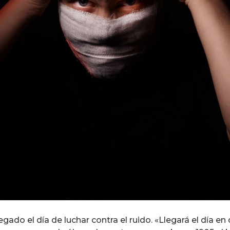
egado el día de luchar contra el ruido. «Llegará el día e