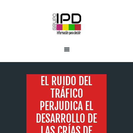
INICIO
SERVICIOS
EL RUIDO DEL
TRÁFICO
PERJUDICA EL
DESARROLLO DE
LAS CRÍAS DE