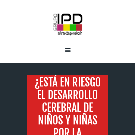
INICIO
SERVICIOS
¿ESTÁ EN RIESGO
EL DESARROLLO
CEREBRAL DE
NIÑOS Y NIÑAS
POR LA