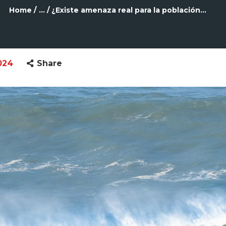
Home
...
¿Existe amenaza real para la población...
024
Share