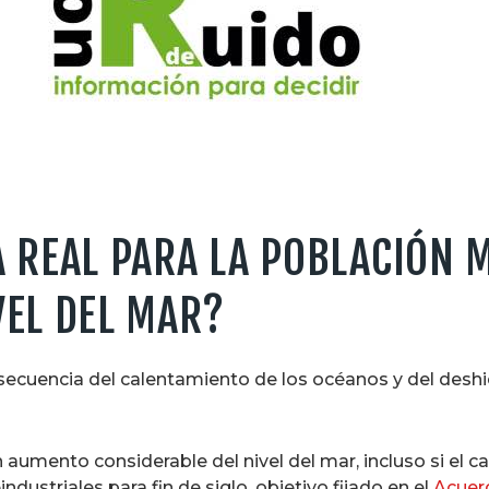
 REAL PARA LA POBLACIÓN 
VEL DEL MAR?
nsecuencia del calentamiento de los océanos y del deshie
umento considerable del nivel del mar, incluso si el ca
ndustriales para fin de siglo, objetivo fijado en el
Acuer