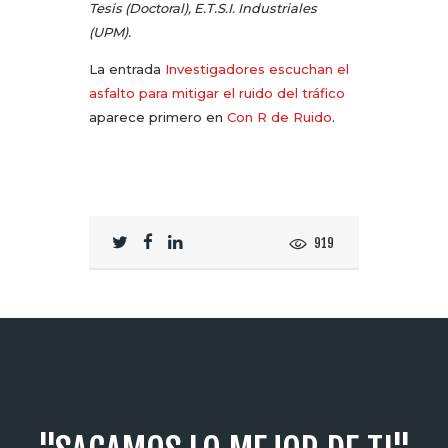
Tesis (Doctoral), E.T.S.I. Industriales
(UPM).
La entrada
Investigadores escuchan el
asfalto para mitigar el ruido del tráfico
aparece primero en
Con R de Ruido
.
919