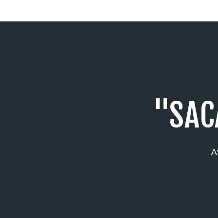
"SAC
A