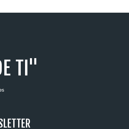
E TI"
es
SLETTER