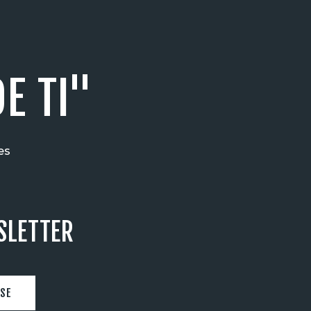
E TI"
es
SLETTER