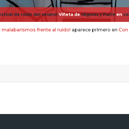
stival de ruido del verano!
Viñeta de
Idígoras y Pachi
en
co
r malabarismos frente al ruido!
aparece primero en
Con 