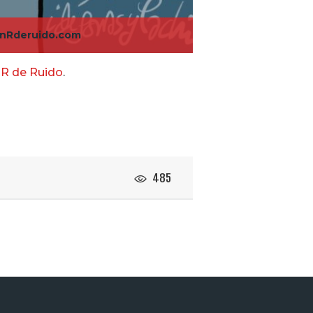
nRderuido.com
R de Ruido
.
485