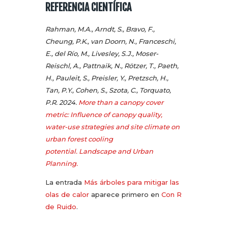
REFERENCIA CIENTÍFICA
Rahman, M.A., Arndt, S., Bravo, F.,
Cheung, P.K., van Doorn, N., Franceschi,
E., del Río, M., Livesley, S.J., Moser-
Reischl, A., Pattnaik, N., Rötzer, T., Paeth,
H., Pauleit, S., Preisler, Y., Pretzsch, H.,
Tan, P.Y., Cohen, S., Szota, C., Torquato,
P.R. 2024.
More than a canopy cover
metric: Influence of canopy quality,
water-use strategies and site climate on
urban forest cooling
potential. Landscape and Urban
Planning.
La entrada
Más árboles para mitigar las
olas de calor
aparece primero en
Con R
de Ruido
.