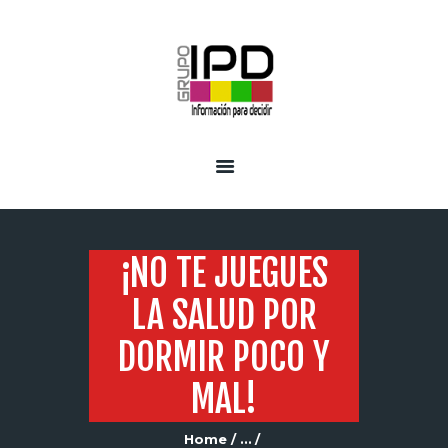
INICIO
SERVICIOS
¡NO TE JUEGUES
LA SALUD POR
DORMIR POCO Y
MAL!
Home
...