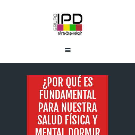
INICIO
SERVICIOS
¿POR QUÉ ES
FUNDAMENTAL
PARA NUESTRA
SALUD FÍSICA Y
MENTAL DORMIR