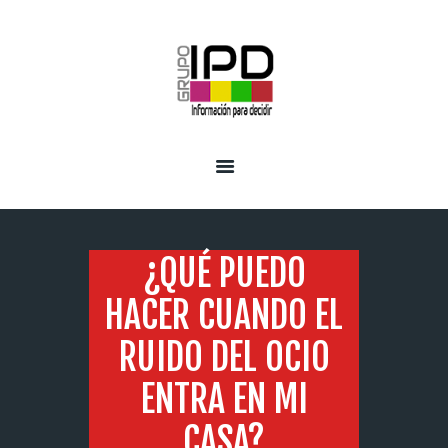
INICIO
SERVICIOS
¿QUÉ PUEDO
HACER CUANDO EL
RUIDO DEL OCIO
ENTRA EN MI
CASA?