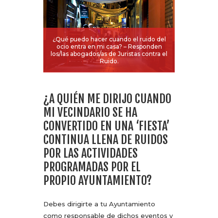
¿Qué puedo hacer cuando el ruido del
ocio entra en mi casa? – Responden
los/las abogados/as de Juristas contra el
Ruido.
¿A QUIÉN ME DIRIJO CUANDO
MI VECINDARIO SE HA
CONVERTIDO EN UNA ‘FIESTA’
CONTINUA LLENA DE RUIDOS
POR LAS ACTIVIDADES
PROGRAMADAS POR EL
PROPIO AYUNTAMIENTO?
Debes dirigirte a tu Ayuntamiento
como responsable de dichos eventos y