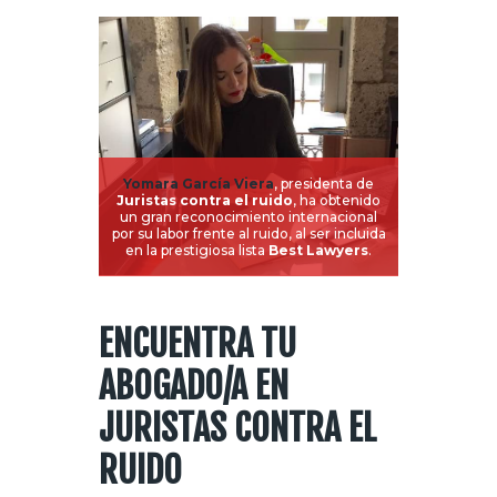
Yomara García Viera
, presidenta de
Juristas contra el ruido
, ha obtenido
un gran reconocimiento internacional
por su labor frente al ruido, al ser incluida
en la prestigiosa lista
Best Lawyers
.
ENCUENTRA TU
ABOGADO/A EN
JURISTAS CONTRA EL
RUIDO