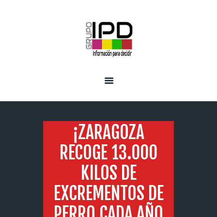
INICIO
SERVICIOS
¡ZARAGOZA
RECOGE 13.000
KILOS DE
EXCREMENTOS DE
PERRO CADA AÑO