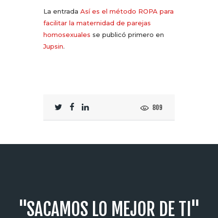
La entrada
Así es el método ROPA para
facilitar la maternidad de parejas
homosexuales
se publicó primero en
Jupsin
.
809
"SACAMOS LO MEJOR DE TI"