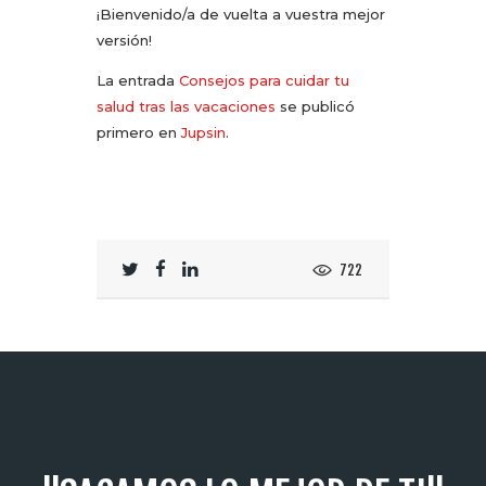
¡Bienvenido/a de vuelta a vuestra mejor
versión!
La entrada
Consejos para cuidar tu
salud tras las vacaciones
se publicó
primero en
Jupsin
.
722