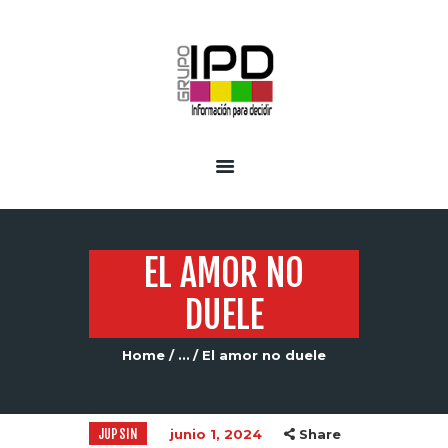
INICIO
SERVICIOS
EL AMOR NO
DUELE
Home
...
El amor no duele
JUPSIN
junio 1, 2024
Share