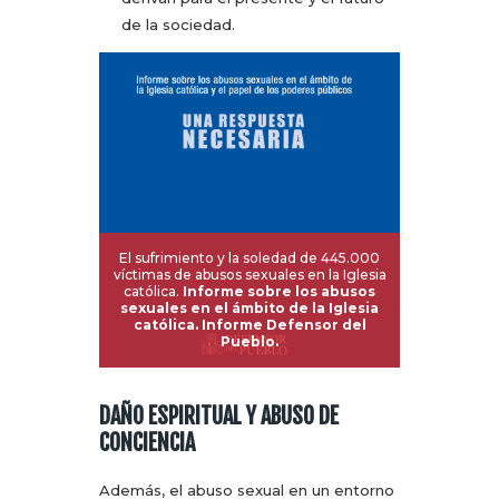
de la sociedad.
El sufrimiento y la soledad de 445.000
víctimas de abusos sexuales en la Iglesia
católica.
Informe sobre los abusos
sexuales en el ámbito de la Iglesia
católica. Informe Defensor del
Pueblo.
DAÑO ESPIRITUAL Y ABUSO DE
CONCIENCIA
Además, el abuso sexual en un entorno