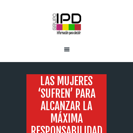
INICIO
SERVICIOS
LAS MUJERES
‘SUFREN’ PARA
ALCANZAR LA
MÁXIMA
RESPONSABILIDAD