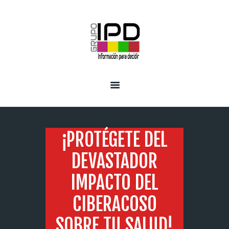
INICIO
SERVICIOS
¡PROTÉGETE DEL
DEVASTADOR
IMPACTO DEL
CIBERACOSO
SOBRE TU SALUD!