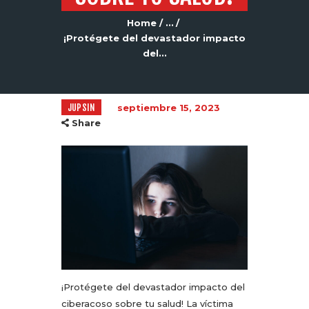
Home
...
¡Protégete del devastador impacto
del...
JUPSIN
septiembre 15, 2023
Share
¡Protégete del devastador impacto del
ciberacoso sobre tu salud! La víctima