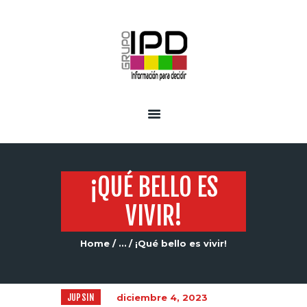
INICIO
SERVICIOS
¡QUÉ BELLO ES
VIVIR!
Home
...
¡Qué bello es vivir!
JUPSIN
diciembre 4, 2023