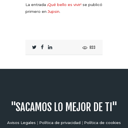
La entrada
¡Qué bello es vivir!
se publicó
primero en
Jupsin
.
833
"SACAMOS LO MEJOR DE TI"
Avisos Legales
|
Política de privacidad
|
Política de cookies