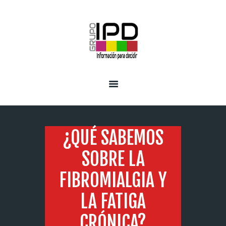
INICIO
SERVICIOS
¿QUÉ SABEMOS
SOBRE LA
FIBROMIALGIA Y
LA FATIGA
CRÓNICA?