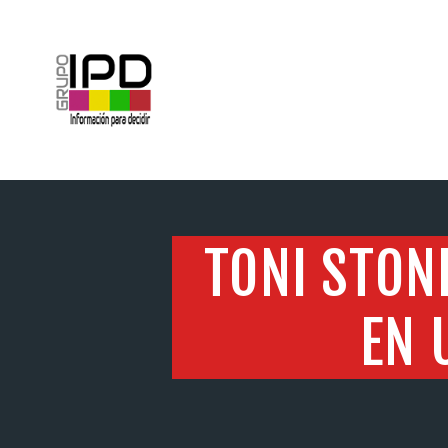
INICIO
TONI STON
EN 