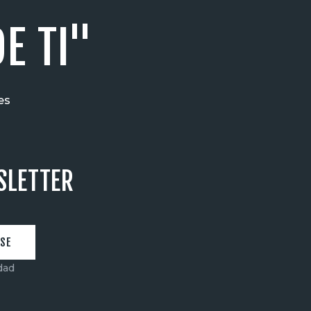
E TI"
es
SLETTER
idad