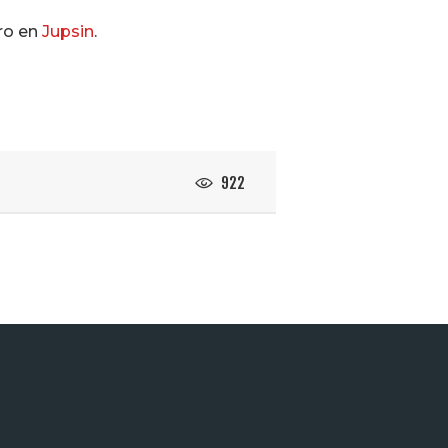
ro en
Jupsin
.
922