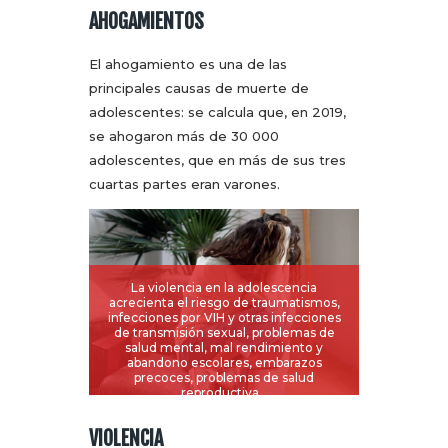
AHOGAMIENTOS
El ahogamiento es una de las
principales causas de muerte de
adolescentes: se calcula que, en 2019,
se ahogaron más de 30 000
adolescentes, que en más de sus tres
cuartas partes eran varones.
La violencia en la adolescencia
acrecienta el riesgo de traumatismos,
infecciones por VIH y otras infecciones
de transmisión sexual, problemas de
salud mental, mal rendimiento y
abandono escolares, embarazos
precoces, problemas de salud
reproductiva…
VIOLENCIA