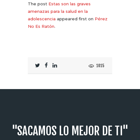
The post
Estas son las graves
amenazas para la salud en la
adolescencia
appeared first on
Pérez
No Es Ratón
.
1015
"SACAMOS LO MEJOR DE TI"