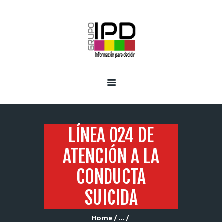
INICIO
SERVICIOS
LÍNEA 024 DE
ATENCIÓN A LA
CONDUCTA
SUICIDA
Home
...