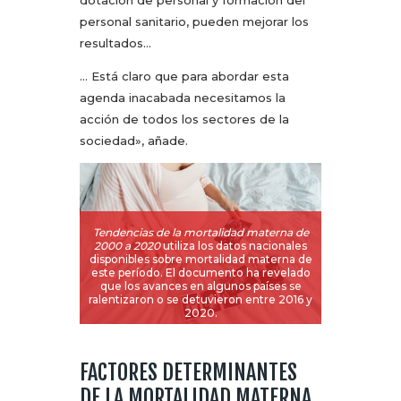
dotación de personal y formación del
personal sanitario, pueden mejorar los
resultados…
… Está claro que para abordar esta
agenda inacabada necesitamos la
acción de todos los sectores de la
sociedad», añade.
Tendencias de la mortalidad materna de
2000 a 2020
utiliza los datos nacionales
disponibles sobre mortalidad materna de
este período. El documento ha revelado
que los avances en algunos países se
ralentizaron o se detuvieron entre 2016 y
2020.
FACTORES DETERMINANTES
DE LA MORTALIDAD MATERNA