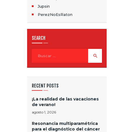
D
Jupsin
E
PerezNoEsRaton
E
N
SEARCH
T
Buscar:
R
A
D
RECENT POSTS
A
S
¡La realidad de las vacaciones
de verano!
agosto 1, 2026
Resonancia multiparamétrica
para el diagnóstico del cáncer