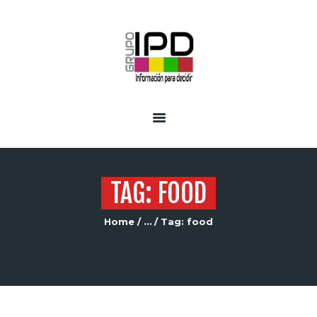
INICIO
SERVICIOS
TAG: FOOD
Home
...
Tag: food