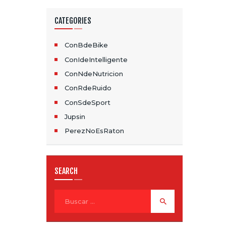
CATEGORIES
ConBdeBike
ConIdeIntelligente
ConNdeNutricion
ConRdeRuido
ConSdeSport
Jupsin
PerezNoEsRaton
SEARCH
Buscar: