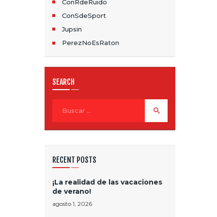
N
ConRdeRuido
D
ConSdeSport
Jupsin
E
PerezNoEsRaton
E
N
SEARCH
T
Buscar:
R
A
D
RECENT POSTS
A
S
¡La realidad de las vacaciones
de verano!
agosto 1, 2026