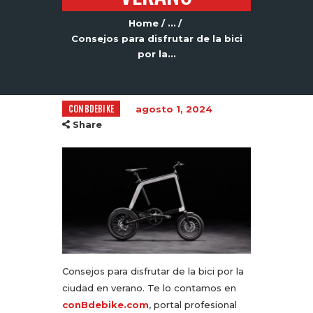
Home
...
Consejos para disfrutar de la bici
por la...
CONBDEBIKE
agosto 1, 2024
Share
Consejos para disfrutar de la bici por la
ciudad en verano. Te lo contamos en
conBdebike.com
, portal profesional