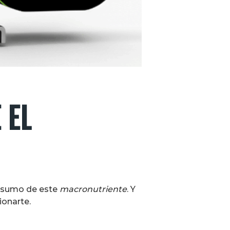
 EL
onsumo de este
macronutriente
. Y
ionarte.