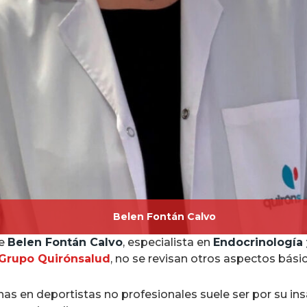
Belen Fontán Calvo
te
Belen Fontán Calvo
, especialista en
Endocrinología 
Grupo Quirónsalud
, no se revisan otros aspectos bási
as en deportistas no profesionales suele ser por su in