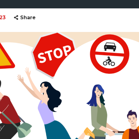
23
Share