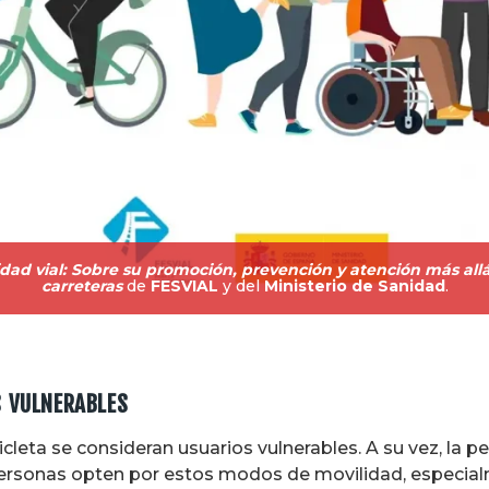
dad vial: Sobre su promoción, prevención y atención más allá
carreteras
de
FESVIAL
y del
Ministerio de Sanidad
.
S VULNERABLES
cleta se consideran usuarios vulnerables. A su vez, la 
ersonas opten por estos modos de movilidad, especialm