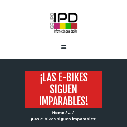
INICIO
SERVICIOS
¡LAS E-BIKES
SIGUEN
IMPARABLES!
Home
...
¡Las e-bikes siguen imparables!