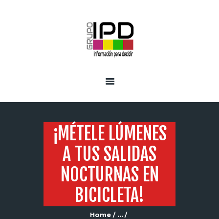
INICIO
SERVICIOS
¡MÉTELE LÚMENES
A TUS SALIDAS
NOCTURNAS EN
BICICLETA!
Home
...