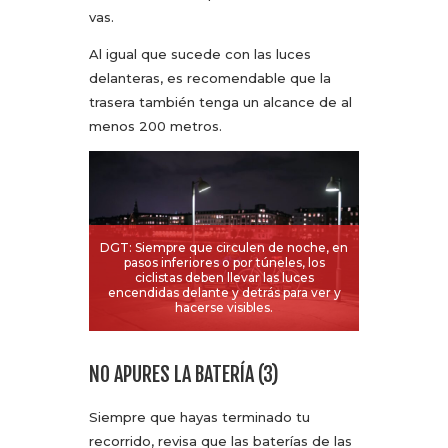
vas.
Al igual que sucede con las luces
delanteras, es recomendable que la
trasera también tenga un alcance de al
menos 200 metros.
DGT: Siempre que circulen de noche, en
pasos inferiores o por túneles, los
ciclistas deben llevar las luces
encendidas delante y detrás para ver y
hacerse visibles.
NO APURES LA BATERÍA (3)
Siempre que hayas terminado tu
recorrido, revisa que las baterías de las