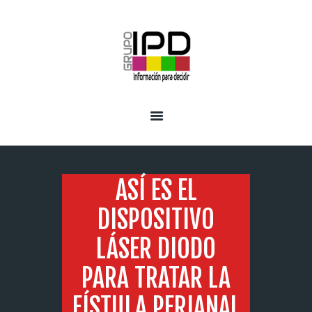
INICIO
SERVICIOS
ASÍ ES EL
DISPOSITIVO
LÁSER DIODO
PARA TRATAR LA
FÍSTULA PERIANAL