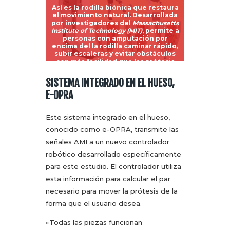
Así es la rodilla biónica que restaura
el movimiento natural. Desarrollada
por investigadores del
Massachusetts
Institute of Technology (MIT)
, permite a
personas con amputación por
encima del la rodilla caminar rápido,
subir escaleras y evitar obstáculos
con más facilidad que las prótesis
actuales.
Credit: Courtesy of the researchers;
SISTEMA INTEGRADO EN EL HUESO,
MIT News.
E-OPRA
Este sistema integrado en el hueso,
conocido como e-OPRA, transmite las
señales AMI a un nuevo controlador
robótico desarrollado específicamente
para este estudio. El controlador utiliza
esta información para calcular el par
necesario para mover la prótesis de la
forma que el usuario desea.
«Todas las piezas funcionan