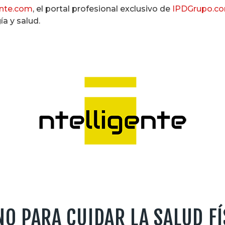
ente.com
, el portal profesional exclusivo de
IPDGrupo.c
ía y salud.
O PARA CUIDAR LA SALUD FÍ