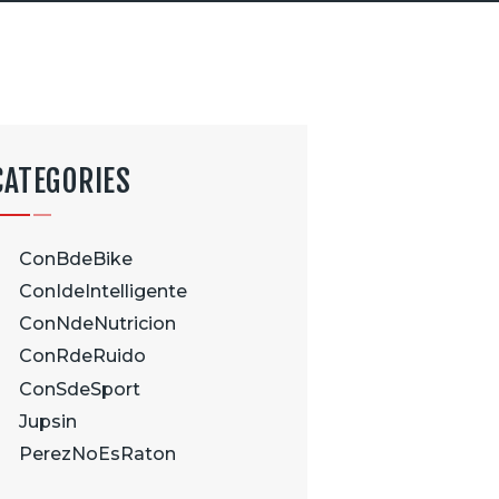
CATEGORIES
ConBdeBike
ConIdeIntelligente
ConNdeNutricion
ConRdeRuido
ConSdeSport
Jupsin
PerezNoEsRaton