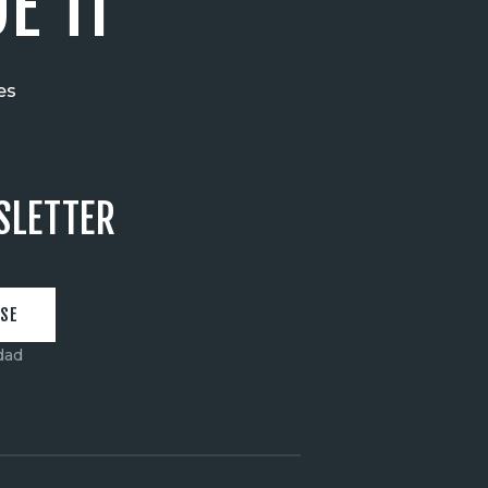
E TI"
es
SLETTER
idad