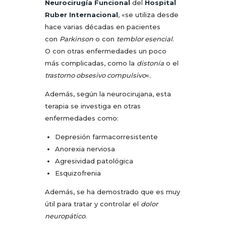
Neurocirugía Funcio
nal
del
Hospital
Ruber Internacion
al
, «se utiliza desde
hace varias décadas en pacientes
con
Parkinson
o con
temblor esencial
.
O con otras enfermedades un poco
más complicadas, como la
distonía
o el
trastorno obsesivo compulsivo
«.
Además, según la neurocirujana, esta
terapia se investiga en otras
enfermedades como:
Depresión farmacorresistente
Anorexia nerviosa
Agresividad patológica
Esquizofrenia
Además, se ha demostrado que es muy
útil para tratar y controlar el
dolor
neuropático
.