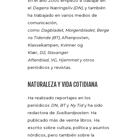
En el año 2000 empezó a trabajar en
el
Dagens Næringsliv (DN)
, y también
ha trabajado en varios medios de
comunicación,
como
Dagbladet
,
Morgenbladet
,
Berge
ns Tidende (BT)
, Aftenposten,
Klassekampen, Kvinner og
Klær,
D2
,
Stavanger
Aftenblad
,
VG
,
Hjemmet
y otros
periódicos y revistas.
NATURALEZA Y VIDA COTIDIANA
Ha realizado reportajes en los
periódicos
DN
,
BT
y
Ny Tid
y ha sido
redactora de
Svalbardposten
. Ha
publicado más de veinte libros. Ha
escrito sobre cultura, política y asuntos
nórdicos, pero también sobre la