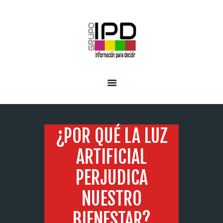
INICIO
SERVICIOS
¿POR QUÉ LA LUZ
ARTIFICIAL
PERJUDICA
NUESTRO
BIENESTAR?