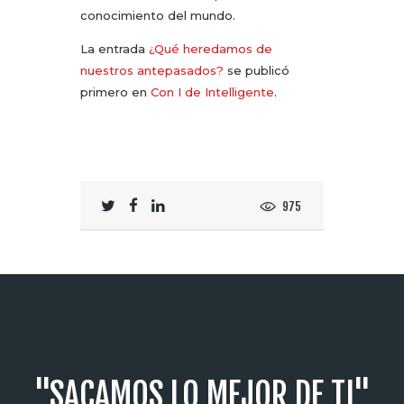
conocimiento del mundo.
La entrada
¿Qué heredamos de
nuestros antepasados?
se publicó
primero en
Con I de Intelligente
.
975
"SACAMOS LO MEJOR DE TI"