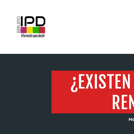
INICIO
¿EXISTEN
RE
H