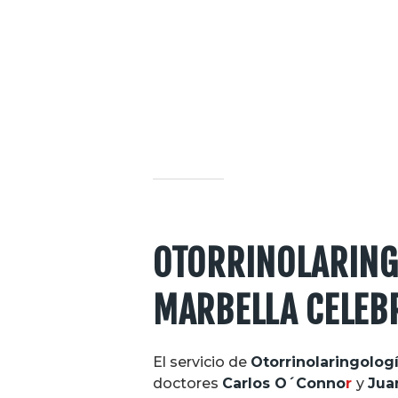
OTORRINOLARING
MARBELLA CELEB
El servicio de
Otorrinolaringolog
doctores
Carlos
O´Conno
r
y
Jua